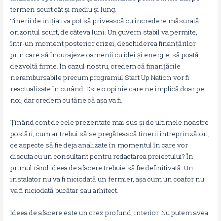
termen scurt cât și mediu și lung.
Tinerii de inițiativa pot să privească cu încredere măsurată
orizontul scurt, de câteva luni. Un guvern stabil va permite,
într-un moment posterior crizei, deschiderea finanțărilor
prin care să încurajeze oamenii cu idei și energie, să poată
dezvoltă firme. În cazul nostru, credem că finanțările
nerambursabile precum programul Start Up Nation vor fi
reactualizate în curând. Este o opinie care ne implică doar pe
noi, dar credem cu tărie că așa va fi.
Țînând cont de cele prezentate mai sus și de ultimele noastre
postări, cum ar trebui să se pregătească tinerii întreprinzători,
ce aspecte să fie deja analizate în momentul în care vor
discuta cu un consultant pentru redactarea proiectului? În
primul rând ideea de afacere trebuie să fie definitivată. Un
instalator nu va fi niciodată un fermier, așa cum un coafor nu
va fi niciodată bucătar sau arhitect.
Ideea de afacere este un crez profund, interior. Nu putem avea