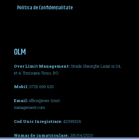
Politica de Confidențialitate
OLM
Over Limit Management:
Strada Gheorghe Lazar nr.24,
et.4, Timisoara-Timis, RO
Mobil:
0725 699 633
Email:
office@over-limit-
management.com
Cod Unic Inregistrare:
42099326
Numar de inmatriculare:
J35/54/2020