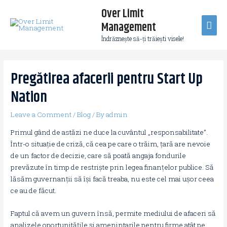
Over Limit
Management
Îndrăzneşte să-ţi trăieşti visele!
Pregătirea afacerii pentru Start Up
Nation
Leave a Comment
/
Blog
/ By
admin
Primul gând de astăzi ne duce la cuvântul „responsabilitate”.
Într-o situație de criză, că cea pe care o trăim, țară are nevoie
de un factor de decizie, care să poată angaja fondurile
prevăzute în timp de restriște prin legea finanțelor publice. Să
lăsăm guvernanții să își facă treaba, nu este cel mai ușor ceea
ce au de făcut.
Faptul că avem un guvern însă, permite mediului de afaceri să
analizele oportunitățile și amenintarile pentru firme atât pe