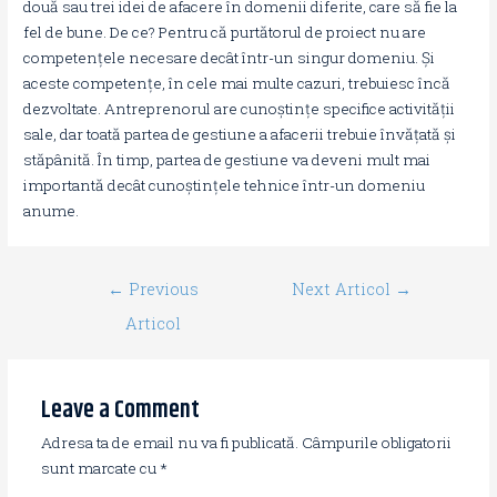
două sau trei idei de afacere în domenii diferite, care să fie la
fel de bune. De ce? Pentru că purtătorul de proiect nu are
competențele necesare decât într-un singur domeniu. Și
aceste competențe, în cele mai multe cazuri, trebuiesc încă
dezvoltate. Antreprenorul are cunoștințe specifice activității
sale, dar toată partea de gestiune a afacerii trebuie învățată și
stăpânită. În timp, partea de gestiune va deveni mult mai
importantă decât cunoștințele tehnice într-un domeniu
anume.
←
Previous
Next Articol
→
Articol
Leave a Comment
Adresa ta de email nu va fi publicată.
Câmpurile obligatorii
sunt marcate cu
*