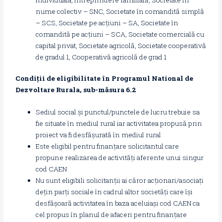
nume colectiv – SNC, Societate în comandită simplă
– SCS, Societate pe acțiuni – SA, Societate în
comandită pe acțiuni – SCA, Societate comercială cu
capital privat, Societate agricolă, Societate cooperativă
de gradul 1, Cooperativă agricolă de grad 1
Condiții de eligibilitate în Programul National de
Dezvoltare Rurala, sub-măsura 6.2
Sediul social și punctul/punctele de lucru trebuie sa
fie situate în mediul rural iar activitatea propusă prin
proiect va fi desfășurată în mediul rural
Este eligibil pentru finanțare solicitantul care
propune realizarea de activități aferente unui singur
cod CAEN
Nu sunt eligibili solicitanții ai căror acționari/asociați
dețin parți sociale în cadrul altor societăți care își
desfășoară activitatea în baza aceluiași cod CAEN ca
cel propus în planul de afaceri pentru finanțare