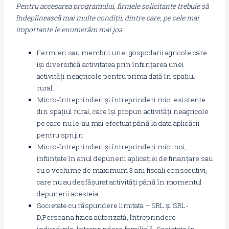
Pentru accesarea programului, firmele solicitante trebuie să
îndeplinească mai multe condiții, dintre care, pe cele mai
importante le enumerăm mai jos:
Fermieri sau membrii unei gospodarii agricole care
își diversifică activitatea prin înființarea unei
activități neagricole pentru prima dată în spațiul
rural.
Micro-întreprinderi și întreprinderi mici existente
din spațiul rural, care își propun activități neagricole
pe care nu le-au mai efectuat până la data aplicării
pentru sprijin.
Micro-întreprinderi și întreprinderi mici noi,
înființate în anul depunerii aplicației de finanțare sau
cu o vechime de maximum 3 ani fiscali consecutivi,
care nu au desfășurat activități până în momentul
depunerii acesteia.
Societate cu răspundere limitata – SRL și SRL-
D,Persoana fizica autorizată, Întreprindere
individuala, Întreprindere familială, Societate în