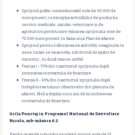
Sprijinul public nerambursabil este de 50.000 de
euro/proiect, cu excepția activităților de producție,
servicii medicale, sanitar-veterinare și de
agroturism pentru care valoarea sprijinului este de
70.000 euro/proiect, în baza unui Plan de afaceri
Sprijinul pentru înființarea de activități neagricole în
zone rurale se va acorda, sub formă de ajutor de
minimis , în două transe, astfel:
Tranșa I ‐ 70% din cuantumul sprijinului după
semnarea contractului de finanțare
Tranșa II ‐ 30% din cuantumul sprijinului după
îndeplinirea tuturor obiectivelor din planului de
afaceri, fără a depăși cinci ani de la încheierea
contractului de finanțare.
Grila Punctaj in Programul National de Dezvoltare
Rurala, sub-măsura 6.2
Pentru aceasta sub‐măsura pragul minim este de 15