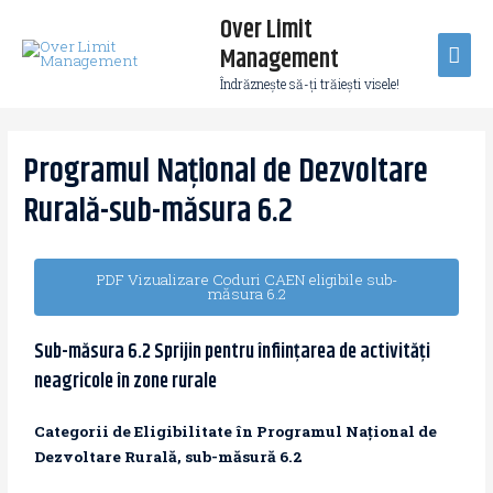
Over Limit
Management
Îndrăzneşte să-ţi trăieşti visele!
Programul Național de Dezvoltare
Rurală-sub-măsura 6.2
PDF Vizualizare Coduri CAEN eligibile sub-
măsura 6.2
Sub-măsura 6.2 Sprijin pentru înființarea de activități
neagricole în zone rurale
Categorii de Eligibilitate
în
Programul
Național
de
Dezvoltare
Rurală
, sub-
măsură
6.2