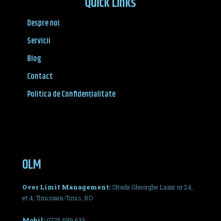
Quick Links
Despre noi
Servicii
Blog
Contact
Politica de Confidențialitate
OLM
Over Limit Management:
Strada Gheorghe Lazar nr.24,
et.4, Timisoara-Timis, RO
Mobil:
0725 699 633