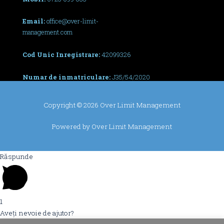
Email:
office@over-limit-
management.com
Cod Unic Inregistrare:
42099326
Numar de inmatriculare:
J35/54/2020
Copyright © 2026 Over Limit Management
Powered by Over Limit Management
Răspunde
1
Aveți nevoie de ajutor?